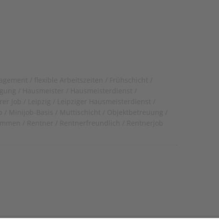
nagement
flexible Arbeitszeiten
Frühschicht
igung
Hausmeister
Hausmeisterdienst
rer Job
Leipzig
Leipziger Hausmeisterdienst
b
Minijob-Basis
Muttischicht
Objektbetreuung
kommen
Rentner
Rentnerfreundlich
Rentnerjob