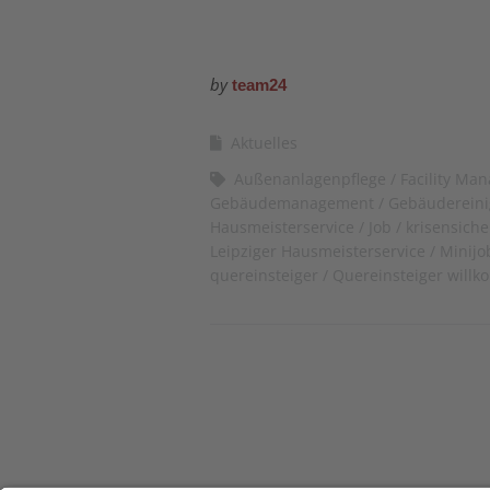
by
team24
Aktuelles
Außenanlagenpflege
Facility Ma
Gebäudemanagement
Gebäuderein
Hausmeisterservice
Job
krisensiche
Leipziger Hausmeisterservice
Minijo
quereinsteiger
Quereinsteiger will