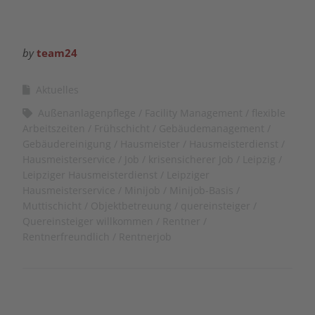
by
team24
Aktuelles
Außenanlagenpflege
Facility Management
flexible
Arbeitszeiten
Frühschicht
Gebäudemanagement
Gebäudereinigung
Hausmeister
Hausmeisterdienst
Hausmeisterservice
Job
krisensicherer Job
Leipzig
Leipziger Hausmeisterdienst
Leipziger
Hausmeisterservice
Minijob
Minijob-Basis
Muttischicht
Objektbetreuung
quereinsteiger
Quereinsteiger willkommen
Rentner
Rentnerfreundlich
Rentnerjob