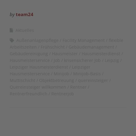
by
team24
Aktuelles
Außenanlagenpflege
Facility Management
flexible
Arbeitszeiten
Frühschicht
Gebäudemanagement
Gebäudereinigung
Hausmeister
Hausmeisterdienst
Hausmeisterservice
Job
krisensicherer Job
Leipzig
Leipziger Hausmeisterdienst
Leipziger
Hausmeisterservice
Minijob
Minijob-Basis
Muttischicht
Objektbetreuung
quereinsteiger
Quereinsteiger willkommen
Rentner
Rentnerfreundlich
Rentnerjob