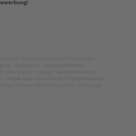
 Bewerbung!
nagement
flexible Arbeitszeiten
Frühschicht
igung
Hausmeister
Hausmeisterdienst
rer Job
Leipzig
Leipziger Hausmeisterdienst
b
Minijob-Basis
Muttischicht
Objektbetreuung
kommen
Rentner
Rentnerfreundlich
Rentnerjob