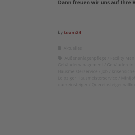
Dann freuen wir uns auf Ihre
by
team24
Aktuelles
Außenanlagenpflege
Facility Ma
Gebäudemanagement
Gebäuderein
Hausmeisterservice
Job
krisensiche
Leipziger Hausmeisterservice
Minijo
quereinsteiger
Quereinsteiger will