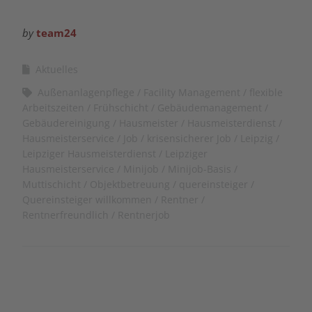
by
team24
Aktuelles
Außenanlagenpflege
Facility Management
flexible
Arbeitszeiten
Frühschicht
Gebäudemanagement
Gebäudereinigung
Hausmeister
Hausmeisterdienst
Hausmeisterservice
Job
krisensicherer Job
Leipzig
Leipziger Hausmeisterdienst
Leipziger
Hausmeisterservice
Minijob
Minijob-Basis
Muttischicht
Objektbetreuung
quereinsteiger
Quereinsteiger willkommen
Rentner
Rentnerfreundlich
Rentnerjob